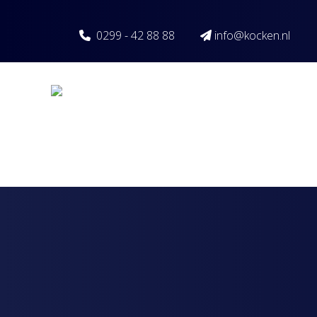
Spring naar inhoud
0299 - 42 88 88
info@kocken.nl