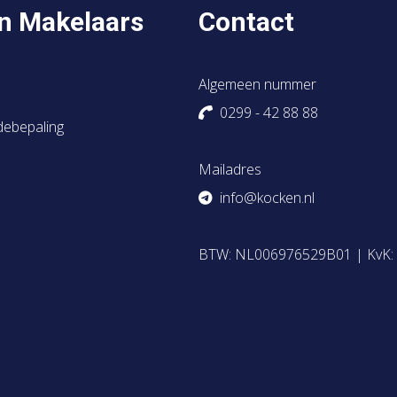
n Makelaars
Contact
Algemeen nummer
0299 - 42 88 88
debepaling
Mailadres
info@kocken.nl
BTW: NL006976529B01 | KvK: