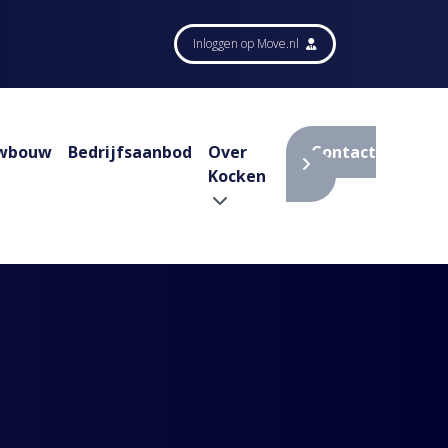
Inloggen op Move.nl
wbouw
Bedrijfsaanbod
Over
Contact
Kocken