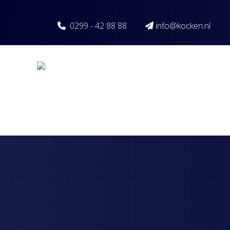
Spring naar inhoud
0299 - 42 88 88
info@kocken.nl