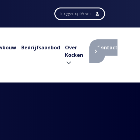
Inloggen op Move.nl
wbouw
Bedrijfsaanbod
Over
Contact
Kocken