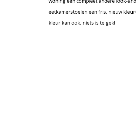
woning een compleet andere look-and-f
eetkamerstoelen een fris, nieuw kleurt
kleur kan ook, niets is te gek!