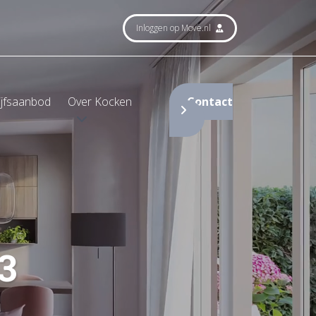
Inloggen op Move.nl
ijfsaanbod
Over Kocken
Contact
 3