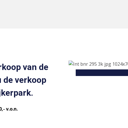
rkoop van de
u de verkoop
jkerpark.
,- v.o.n.